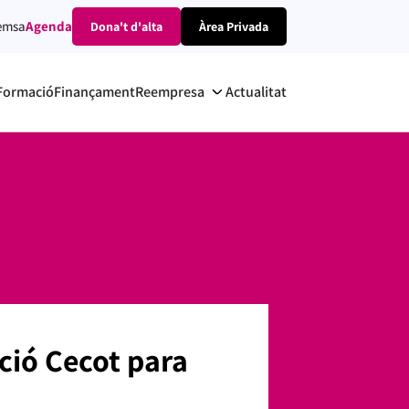
emsa
Agenda
Dona't d'alta
Àrea Privada
Formació
Finançament
Reempresa
Actualitat
ció Cecot para