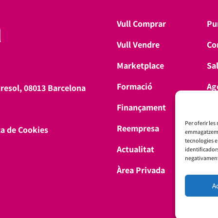
Vull Comprar
Pu
Vull Vendre
Co
Marketplace
Sa
Formació
Ag
tresol, 08013 Barcelona
Finançament
Don
Per oferir les
Reempresa
ca de Cookies
emmagatzemar 
tecnologies 
Actualitat
identificador
negativament 
Àrea Privada
A