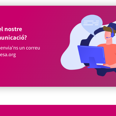
l nostre
unicació?
envia’ns un correu
esa.org