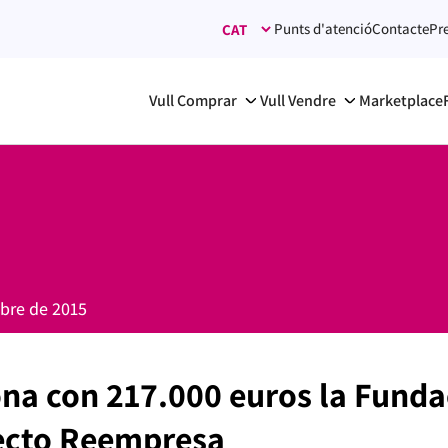
Punts d'atenció
Contacte
Pr
Vull Comprar
Vull Vendre
Marketplace
bre de 2015
na con 217.000 euros la Funda
yecto Reempresa