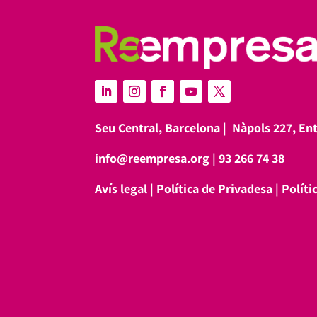
Seu Central, Barcelona |
Nàpols 227, En
info@reempresa.org
|
93 266 74 38
Avís legal
|
Política de Privadesa
|
Políti