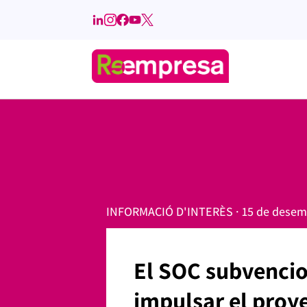
INFORMACIÓ D'INTERÈS · 15 de desem
El SOC subvencio
impulsar el pro