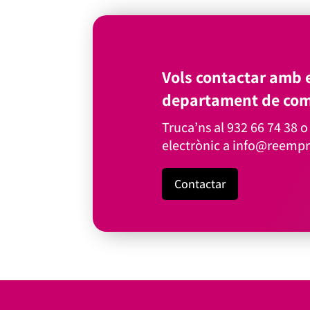
Vols contactar amb e
departament de com
Truca’ns al
932 66 74 38
o 
electrònic a
info@reempr
Contactar