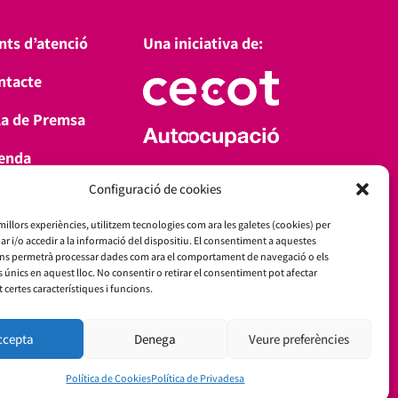
nts d’atenció
Una iniciativa de:
ntacte
la de Premsa
enda
Amb el suport de:
Configuració de cookies
a’t d’alta
 millors experiències, utilitzem tecnologies com ara les galetes (cookies) per
i/o accedir a la informació del dispositiu. El consentiment a aquestes
ens permetrà processar dades com ara el comportament de navegació o els
s únics en aquest lloc. No consentir o retirar el consentiment pot afectar
certes característiques i funcions.
ccepta
Denega
Veure preferències
Política de Cookies
Política de Privadesa