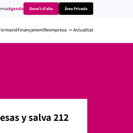
emsa
Agenda
Dona't d'alta
Àrea Privada
Formació
Finançament
Reempresa
Actualitat
esas y salva 212