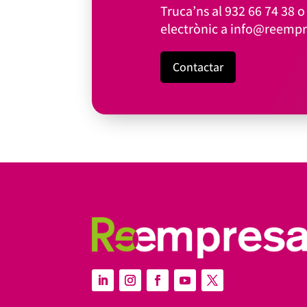
Truca’ns al
932 66 74 38
o 
electrònic a
info@reempr
Contactar