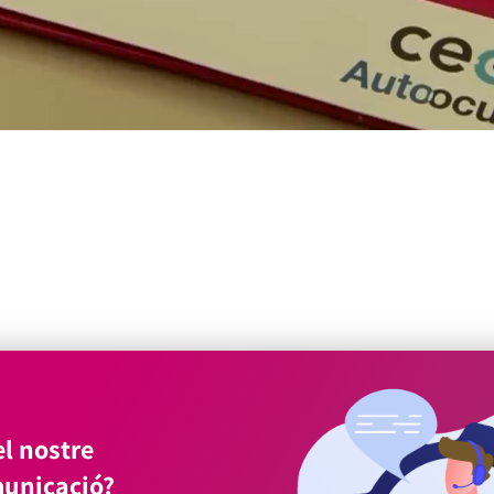
l nostre
unicació?