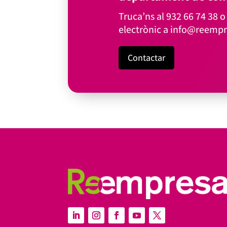
Truca’ns al
932 66 74 38
o 
electrònic a
info@reempr
Contactar