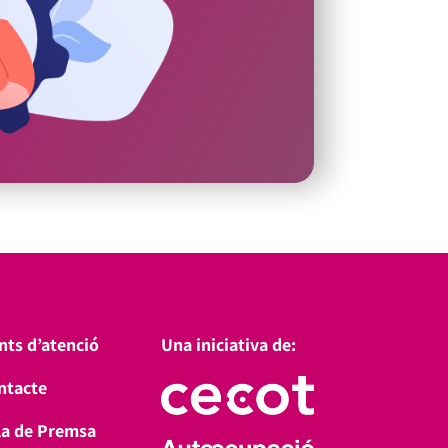
nts d’atenció
Una iniciativa de:
ntacte
la de Premsa