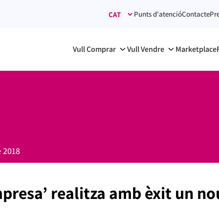
Punts d'atenció
Contacte
Pr
Vull Comprar
Vull Vendre
Marketplace
e 2018
presa’ realitza amb èxit un no