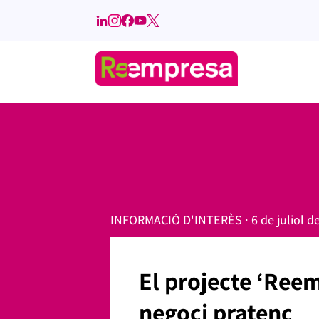
INFORMACIÓ D'INTERÈS · 6 de juliol d
El projecte ‘Reem
negoci pratenc