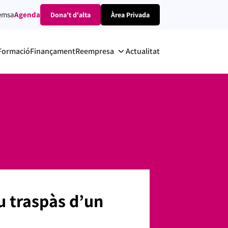
emsa
Agenda
Dona't d'alta
Àrea Privada
Formació
Finançament
Reempresa
Actualitat
u traspàs d’un