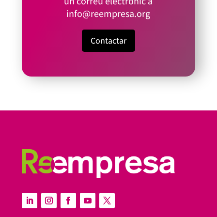
un correu electrònic a
info@reempresa.org
Contactar