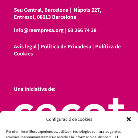
Seu Central, Barcelona |
Nàpols 227,
Entresol, 08013 Barcelona
info@reempresa.org
|
93 266 74 38
Avís legal
|
Política de Privadesa
|
Política de
Cookies
Una iniciativa de:
Configuració de cookies
Per oferir les millors experiències, utilitzem tecnologies com ara les galetes
(cookies) per emmagatzemar i/o accedir a la informació del dispositiu. El