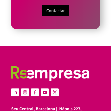
Contactar
Seu Central, Barcelona |
Nàpols 227,