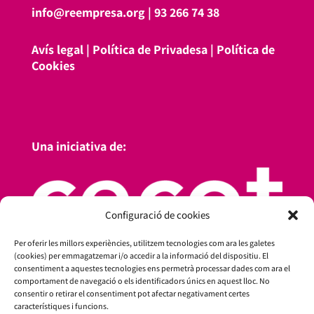
info@reempresa.org
|
93 266 74 38
Avís legal
|
Política de Privadesa
|
Política de
Cookies
Una iniciativa de:
Configuració de cookies
Per oferir les millors experiències, utilitzem tecnologies com ara les galetes
(cookies) per emmagatzemar i/o accedir a la informació del dispositiu. El
consentiment a aquestes tecnologies ens permetrà processar dades com ara el
comportament de navegació o els identificadors únics en aquest lloc. No
consentir o retirar el consentiment pot afectar negativament certes
característiques i funcions.