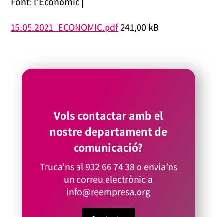
Font: l’Econòmic |
15.05.2021_ECONOMIC.pdf
241,00 kB
Vols contactar amb el
nostre departament de
comunicació?
Truca’ns al
932 66 74 38
o envia’ns
un correu electrònic a
info@reempresa.org