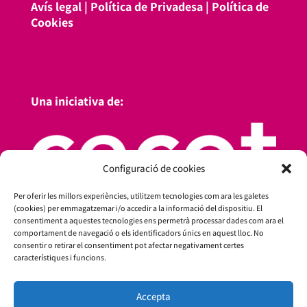
Avís legal
|
Política de Privadesa
|
Política de
Cookies
Una iniciativa de:
Configuració de cookies
Per oferir les millors experiències, utilitzem tecnologies com ara les galetes
(cookies) per emmagatzemar i/o accedir a la informació del dispositiu. El
consentiment a aquestes tecnologies ens permetrà processar dades com ara el
comportament de navegació o els identificadors únics en aquest lloc. No
consentir o retirar el consentiment pot afectar negativament certes
característiques i funcions.
Amb el suport de:
Accepta