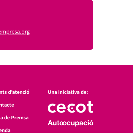
empresa.org
nts d’atenció
Una iniciativa de:
ntacte
la de Premsa
enda