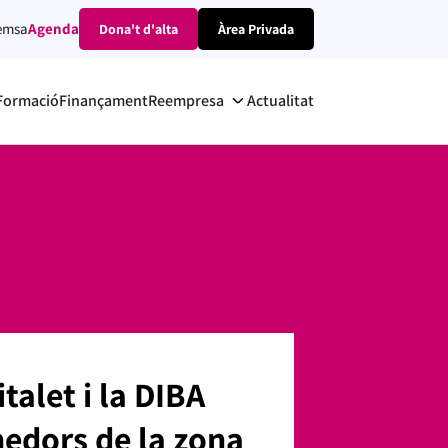
emsa
Agenda
Dona't d'alta
Àrea Privada
Formació
Finançament
Reempresa
Actualitat
alet i la DIBA
nedors de la zona