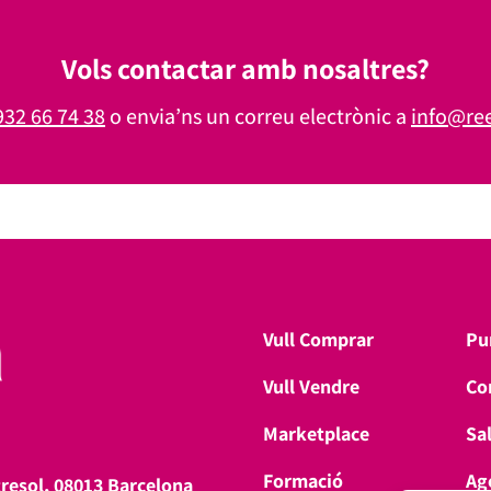
Vols contactar amb nosaltres?
932 66 74 38
o envia’ns un correu electrònic a
info@re
Vull Comprar
Pu
Vull Vendre
Co
Marketplace
Sa
Formació
Ag
tresol, 08013 Barcelona