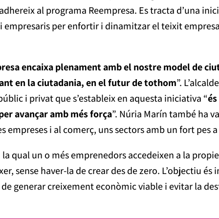
adhereix al programa Reempresa. Es tracta d’una inicia
mpresaris per enfortir i dinamitzar el teixit empresar
esa encaixa plenament amb el nostre model de ciut
nt en la ciutadania, en el futur de tothom
”. L’alcal
úblic i privat que s’estableix en aquesta iniciativa “
és
 per avançar amb més força
”. Núria Marín també ha v
es empreses i al comerç, uns sectors amb un fort pes a
n la qual un o més emprenedors accedeixen a la propi
xer, sense haver-la de crear des de zero. L’objectiu és 
 de generar creixement econòmic viable i evitar la des