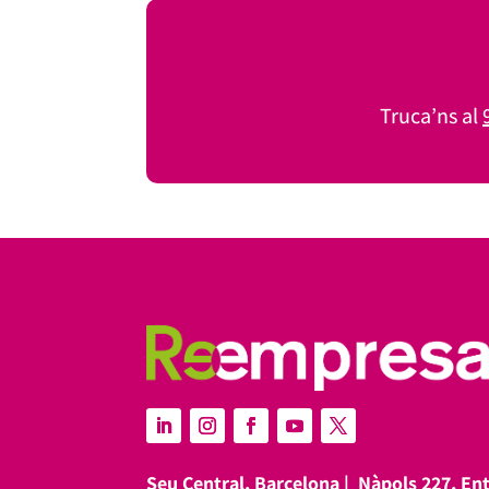
Truca’ns al
Seu Central, Barcelona |
Nàpols 227, En