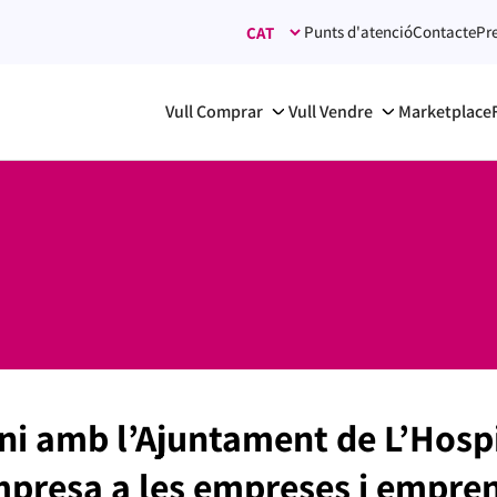
Punts d'atenció
Contacte
Pr
Vull Comprar
Vull Vendre
Marketplace
i amb l’Ajuntament de L’Hospit
empresa a les empreses i empre