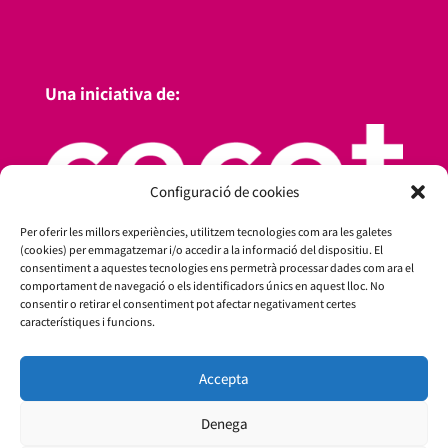
Una iniciativa de:
Configuració de cookies
Per oferir les millors experiències, utilitzem tecnologies com ara les galetes
(cookies) per emmagatzemar i/o accedir a la informació del dispositiu. El
consentiment a aquestes tecnologies ens permetrà processar dades com ara el
comportament de navegació o els identificadors únics en aquest lloc. No
consentir o retirar el consentiment pot afectar negativament certes
característiques i funcions.
Amb el suport de:
Accepta
Denega