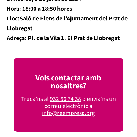
Hora: 18:00 a 18:50 hores
Lloc:Saló de Plens de l’Ajuntament del Prat de
Llobregat
Adreça: Pl. de la Vila 1. El Prat de Llobregat
Vols contactar amb
nosaltres?
Truca’ns al
932 66 74 38
o envia’ns un
correu electrònic a
info@reempresa.org