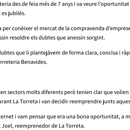
eteria des de feia més de 7 anys i va veure l’oportunita
 es jubilés.
per conèixer el mercat de la compravenda d’empreses
in resoldre els dubtes que anessin sorgint.
ubtes que li plantejàvem de forma clara, concisa i ràp
erreteria Benavides.
en sectors molts diferents però tenien clar que volien 
rant La Torreta i van decidir reemprendre junts aques
ernet i vam pensar que era una bona oportunitat, a més
, Joel, reemprenedor de La Torreta.