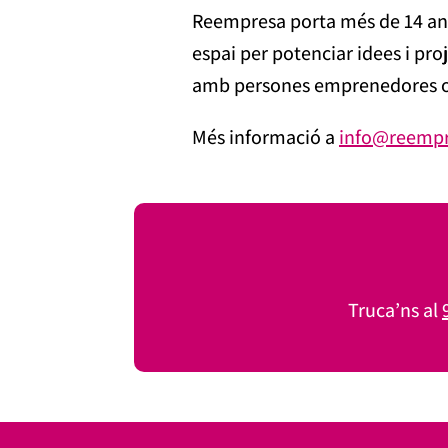
Reempresa porta més de 14 anys 
espai per potenciar idees i p
amb persones emprenedores o e
Més informació a
info@reempr
Truca’ns al