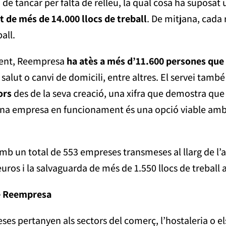
de tancar per falta de relleu, la qual cosa ha suposat
 de més de
14.000 llocs de treball
. De mitjana, cada
ball.
ment, Reempresa
ha atès a més d’11.600 persones que 
ó, salut o canvi de domicili, entre altres. El servei tamb
ors
des de la seva creació, una xifra que demostra qu
na empresa en funcionament és una opció viable amb 
b un total de 553 empreses transmeses al llarg de l’a
ros i la salvaguarda de més de 1.550 llocs de treball a 
de Reempresa
s pertanyen als sectors del comerç, l’hostaleria o els