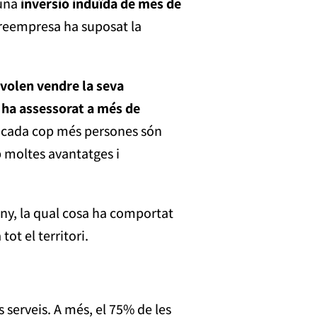
 una
inversió induïda de més de
 reempresa ha suposat la
volen vendre la seva
é
ha assessorat a més de
e cada cop més persones són
moltes avantatges i
ny, la qual cosa ha comportat
tot el territori.
 serveis. A més, el 75% de les