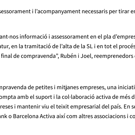
ssessorament i l’acompanyament necessaris per tirar e
t-nos informació i assessorament en el pla d’empresa
atur, en la tramitació de l’alta de la SL i en tot el pr
te final de compravenda”, Rubén i Joel, reemprenedors
ravenda de petites i mitjanes empreses, una iniciativ
pta amb el suport i la col·laboració activa de més de 
eses i mantenir viu el teixit empresarial del país. En 
k o Barcelona Activa així com altres associacions i col