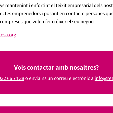
mantenint i enfortint el teixit empresarial dels nostr
rojectes emprenedors i posant en contacte persones q
mpreses que volen fer créixer el seu negoci.
esa.org
Vols contactar amb nosaltres?
932 66 74 38
o envia’ns un correu electrònic a
info@re