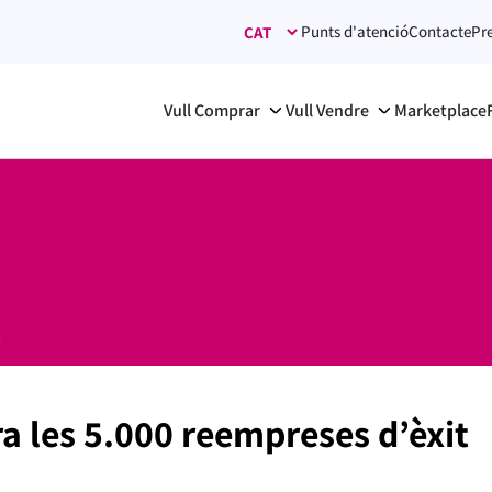
Punts d'atenció
Contacte
Pr
Vull Comprar
Vull Vendre
Marketplace
5
 les 5.000 reempreses d’èxit