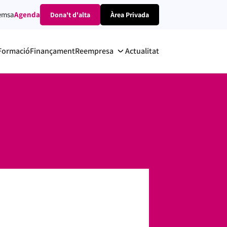
emsa
Agenda
Dona't d'alta
Àrea Privada
Formació
Finançament
Reempresa
Actualitat