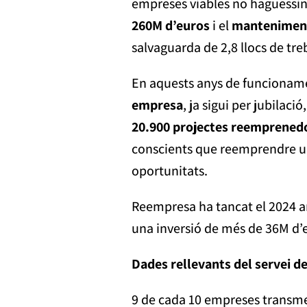
empreses viables no haguessin 
260M d’euros
i el
manteniment
salvaguarda de 2,8 llocs de tre
En aquests anys de funciona
empresa
, ja sigui per jubilaci
20.900 projectes
reemprened
conscients que reemprendre u
oportunitats.
Reempresa ha tancat el 2024 am
una inversió de més de 36M d’eu
Dades rellevants del servei 
9 de cada 10 empreses transmese