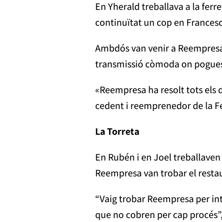
En Yherald treballava a la ferr
continuïtat un cop en Francesc
Ambdós van venir a Reempresa 
transmissió còmoda on poguess
«Reempresa ha resolt tots els d
cedent i reemprenedor de la F
La Torreta
En Rubén i en Joel treballaven 
Reempresa van trobar el restau
“Vaig trobar Reempresa per int
que no cobren per cap procés”