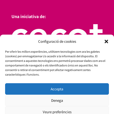
Una iniciativa de:
Configuració de cookies
Per oferir les millors experiències, utilitzem tecnologies com ara les galetes
(cookies) per emmagatzemar i/o accedir a la informació del dispositiu. El
consentiment a aquestes tecnologies ens permetrà processar dades com ara el
comportament de navegació o els identificadors únics en aquest lloc. No
consentir o retirar el consentiment pot afectar negativament certes
característiques i funcions.
Amb el suport de:
Accepta
Denega
Veure preferències