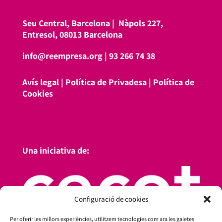
Seu Central, Barcelona |
Nàpols 227,
Entresol, 08013 Barcelona
info@reempresa.org
|
93 266 74 38
Avís legal
|
Política de Privadesa
|
Política de
Cookies
Una iniciativa de:
Configuració de cookies
Per oferir les millors experiències, utilitzem tecnologies com ara les galetes