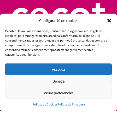
Configuració de cookies
Per oferir les millors experiències, utilitzem tecnologies com ara les galetes
(cookies) per emmagatzemar i/o accedir a la informació del dispositiu. El
consentiment a aquestes tecnologies ens permetrà processar dades com ara el
comportament de navegació o els identificadors únics en aquest lloc. No
consentir o retirar el consentiment pot afectar negativament certes
característiques i funcions.
Amb el suport de:
Accepta
Denega
Veure preferències
Política de Cookies
Política de Privadesa