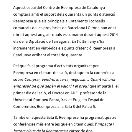
Aquest espai del Centre de Reempresa de Catalunya
comptarà amb el suport dels quaranta un punts d’atenció
Reempresa que els principals ajuntaments i consells
comarcals de les províncies de Barcelona i Girona han anat
obrint aquest any, als quals es sumaran durant aquest 2014
els de la Diputació de Tarragona. En l’últim any s’ha
incrementat en vint-i-dos els punts d’atenció Reempresa a
Catalunya arribant al total de quaranta.
Pel que fa al programa d’activitats organitzat per
Reempresa en el marc del saló, destaquem la conferència
sobre
Comprar, vendre, invertir, negociar… Quant val una
empresa? De què depèn el valor? I el preu?
que impartirà, el
primer dia del saló, el Doctor en ADE i professor de la
Universitat Pompeu Fabra, Xavier Puig, en l’espai de
Conferències Reempresa a la Sala 8 del Palau 5.
També en aquesta Sala 8, Reempresa ha programat quatre
conferències més entre les que en citem dues: l’
Impacte i
factors claus de la Reempresa
a càrrec de dos