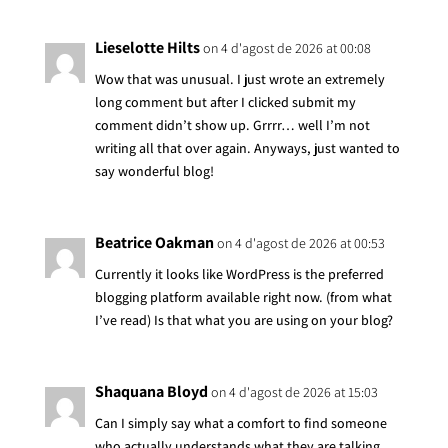
Lieselotte Hilts
on 4 d'agost de 2026 at 00:08
Wow that was unusual. I just wrote an extremely
long comment but after I clicked submit my
comment didn’t show up. Grrrr… well I’m not
writing all that over again. Anyways, just wanted to
say wonderful blog!
Beatrice Oakman
on 4 d'agost de 2026 at 00:53
Currently it looks like WordPress is the preferred
blogging platform available right now. (from what
I’ve read) Is that what you are using on your blog?
Shaquana Bloyd
on 4 d'agost de 2026 at 15:03
Can I simply say what a comfort to find someone
who actually understands what they are talking