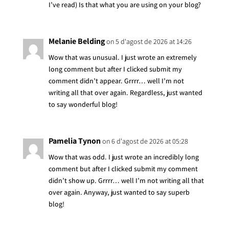
I’ve read) Is that what you are using on your blog?
Melanie Belding
on 5 d'agost de 2026 at 14:26
Wow that was unusual. I just wrote an extremely
long comment but after I clicked submit my
comment didn’t appear. Grrrr… well I’m not
writing all that over again. Regardless, just wanted
to say wonderful blog!
Pamelia Tynon
on 6 d'agost de 2026 at 05:28
Wow that was odd. I just wrote an incredibly long
comment but after I clicked submit my comment
didn’t show up. Grrrr… well I’m not writing all that
over again. Anyway, just wanted to say superb
blog!