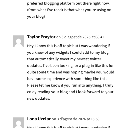
preferred blogging platform out there right now.
(from what I’ve read) Is that what you’re using on
your blog?
Taylor Praytor
on 3 d'agost de 2026 at 08:41
Hey I know this is off topic but I was wondering if
you knew of any widgets I could add to my blog
that automatically tweet my newest twitter
updates. I’ve been looking for a plug-in like this for
quite some time and was hoping maybe you would
have some experience with something like this.
Please let me know if you run into anything. I truly
enjoy reading your blog and I look forward to your
new updates.
Lona Uzelac
on 3 d'agost de 2026 at 16:58
Hey I know this is off topic but I was wondering if