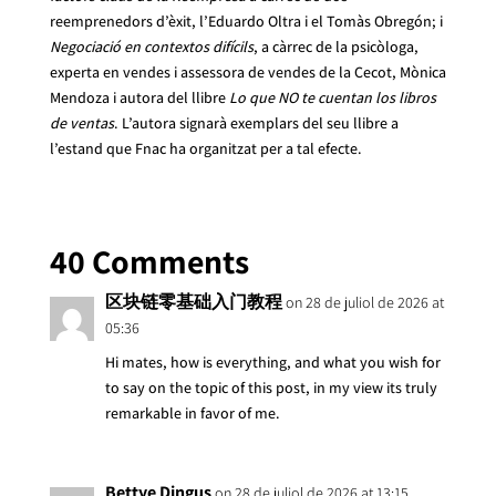
reemprenedors d’èxit, l’Eduardo Oltra i el Tomàs Obregón; i
Negociació en contextos difícils
, a càrrec de la psicòloga,
experta en vendes i assessora de vendes de la Cecot, Mònica
Mendoza i autora del llibre
Lo que NO te cuentan los libros
de ventas
. L’autora signarà exemplars del seu llibre a
l’estand que Fnac ha organitzat per a tal efecte.
40 Comments
区块链零基础入门教程
on 28 de juliol de 2026 at
05:36
Hi mates, how is everything, and what you wish for
to say on the topic of this post, in my view its truly
remarkable in favor of me.
Bettye Dingus
on 28 de juliol de 2026 at 13:15