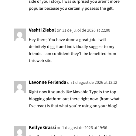
side of your story. I was surprised you aren’t more
popular because you certainly possess the gift.
Vashti Ziebol
on 31 de juliol de 2026 at 22:00
Hey there, You have done a great job. I will
definitely digg it and individually suggest to my
friends. I am confident they’ll be benefited from
this web site.
Lavonne Ferlenda
on 1 d'agost de 2026 at 13:12
Right now it sounds like Movable Type is the top
blogging platform out there right now. (from what
I’ve read) Is that what you’re using on your blog?
Kellye Grassi
on 1 d'agost de 2026 at 19:56