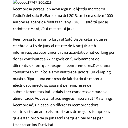
Reempresa persegueix aconseguir l’objectiu marcat en
l’edició del saló BizBarcelona del 2013: arribar a salvar 1000
empreses abans de finalitzar l’any 2016. El saló té lloc al
recinte de Montjuïc dimecres i dijous.
Reempresa torna amb força al Saló BizBarcelona que se
celebra el 4 i 5 de juny al recinte de Montjuïc amb
informació, assessorament i una activitat de networking per
donar continuïtat a 27 negocis en funcionament de
diferents sectors que busquen reemprenedors.Des d’una
consultora vitivinícola amb vint treballadors, un càmping i
masia a Ripoll, una empresa de fabricació de material
elèctric i connectors, passant per empreses de
subministraments industrials i per comerços de moda o
alimentació. Aquests i altres negocis hi seran al “Matchings
Reempresa”, un espai on diferents reemprenedors
s’entrevistaran amb els propietaris de negocis i empreses
que estan prop de la jubilació i cerquen persones per
traspassar-los l’activitat.