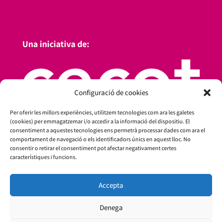
Una iniciativa de:
Configuració de cookies
Per oferir les millors experiències, utilitzem tecnologies com ara les galetes
(cookies) per emmagatzemar i/o accedir a la informació del dispositiu. El
consentiment a aquestes tecnologies ens permetrà processar dades com ara el
comportament de navegació o els identificadors únics en aquest lloc. No
consentir o retirar el consentiment pot afectar negativament certes
característiques i funcions.
Amb el suport de:
Accepta
Denega