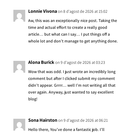
Lonnie Vivona
on 8 d'agost de 2026 at 15:02
Aw, this was an exceptionally nice post. Taking the
time and actual effort to create a really good
article… but what can I say… I put things off a
whole lot and don’t manage to get anything done.
Alona Burick
on 9 d'agost de 2026 at 03:23
Wow that was odd. I just wrote an incredibly long
comment but after I clicked submit my comment
didn’t appear. Grrrr… well I’m not writing all that
over again. Anyway, just wanted to say excellent
blog!
Sona Hairston
on 9 d'agost de 2026 at 06:21
Hello there, You’ve done a fantastic job. I’ll