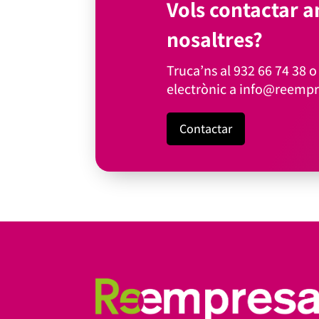
Vols contactar 
nosaltres?
Truca’ns al
932 66 74 38
o 
electrònic a
info@reempr
Contactar