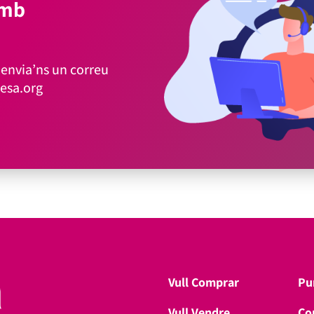
amb
envia’ns un correu
esa.org
Vull Comprar
Pu
Vull Vendre
Co