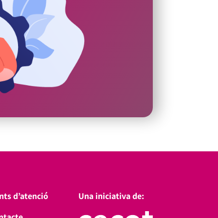
nts d’atenció
Una iniciativa de:
ntacte