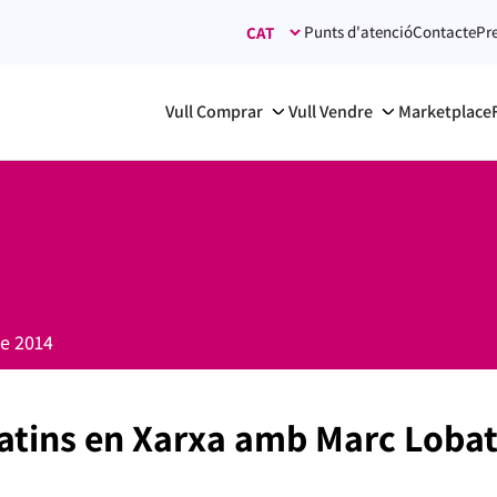
Punts d'atenció
Contacte
Pr
Vull Comprar
Vull Vendre
Marketplace
e 2014
tins en Xarxa amb Marc Lobato