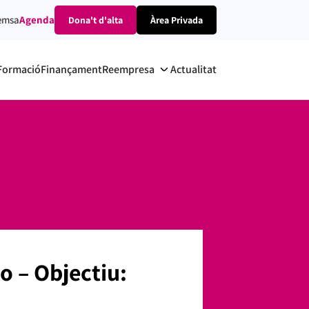
emsa
Agenda
Dona't d'alta
Àrea Privada
Formació
Finançament
Reempresa
Actualitat
 – Objectiu: