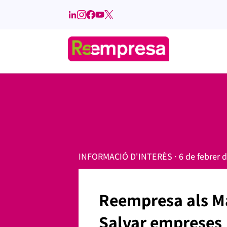
INFORMACIÓ D'INTERÈS · 6 de febrer d
Reempresa als Ma
Salvar empreses