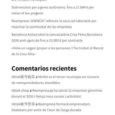
Subvencions per a joves autònoms: fins a 17.094 € per
iniciar el teu projecte
Reempresa i ASENCAT reforcen la seva col·laboració per
impulsar la continuïtat de les empreses
Barcelona Activa obre la convocatòria Crea Feina Barcelona
2026 amb ajuts de fins a 15.000 € per contracte
«Volia un negoci proper a les persones i l’he trobat al Mercat
de la Creu Alta»
Comentarios recientes
tiktok账号购买
a
Mollet es el tercer municipio en número
de reemprendedores atendidos
tiktok shop
a
Reempresa ja ha salvat 21 empreses gironines
durant el 2016 i llença nous cursos i activitats!
tiktok账号登录
a
Reempresa formarà emprenedors
lleidatans per sortir de l’atur de llarga durada