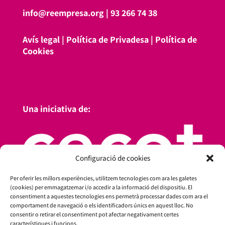
info@reempresa.org
|
93 266 74 38
Avís legal
|
Política de Privadesa
|
Política de
Cookies
Una iniciativa de:
Configuració de cookies
Per oferir les millors experiències, utilitzem tecnologies com ara les galetes
(cookies) per emmagatzemar i/o accedir a la informació del dispositiu. El
consentiment a aquestes tecnologies ens permetrà processar dades com ara el
comportament de navegació o els identificadors únics en aquest lloc. No
consentir o retirar el consentiment pot afectar negativament certes
característiques i funcions.