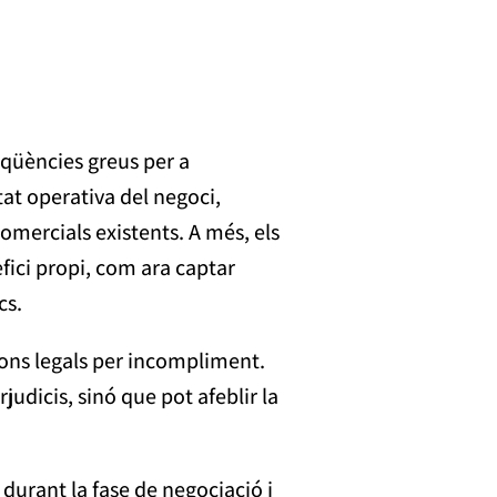
eqüències greus per a
tat operativa del negoci,
 comercials existents. A més, els
ici propi, com ara captar
cs.
cions legals per incompliment.
dicis, sinó que pot afeblir la
durant la fase de negociació i