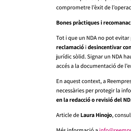
comprometre l’èxit de l’opera
Bones pràctiques i recomanac
Tot i que un NDA no pot evitar 
reclamació
i
desincentivar con
jurídic sòlid. Signar un NDA h
accés a la documentació de l’
En aquest context, a Reempresa
necessàries per protegir la in
en la redacció o revisió del N
Article de
Laura Hinojo
, consu
Més informació a
info@reempr