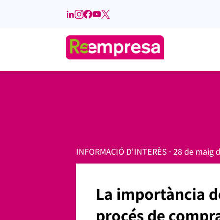
INFORMACIÓ D'INTERÈS · 28 de maig d
La importància de
procés de compr