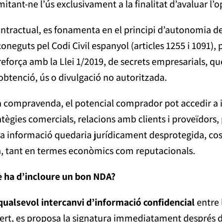
tant-ne l’ús exclusivament a la finalitat d’avaluar l’o
ntractual, es fonamenta en el principi d’autonomia de l
oneguts pel Codi Civil espanyol (articles 1255 i 1091), 
i es reforça amb la Llei 1/2019, de secrets empresarials,
obtenció, ús o divulgació no autoritzada.
na compravenda, el potencial comprador pot accedir a 
ratègies comercials, relacions amb clients i proveïdors
ta informació quedaria jurídicament desprotegida, c
ra, tant en termes econòmics com reputacionals.
è ha d’incloure un bon NDA?
qualsevol intercanvi d’informació confidencial
entre 
lert, es proposa la signatura immediatament després d