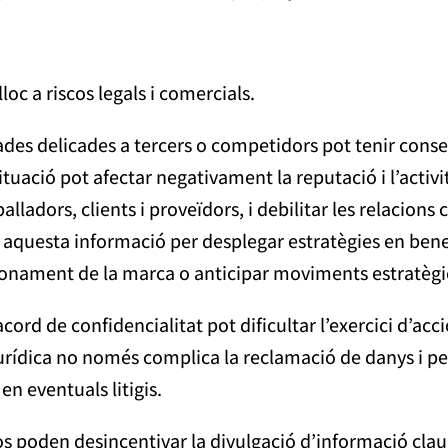
c a riscos legals i comercials.
 dades delicades a tercers o competidors pot tenir cons
uació pot afectar negativament la reputació i l’activi
alladors, clients i proveïdors, i debilitar les relacions
aquesta informació per desplegar estratègies en benef
cionament de la marca o anticipar moviments estratègi
acord de confidencialitat pot dificultar l’exercici d’ac
ídica no només complica la reclamació de danys i perju
n eventuals litigis.
s poden desincentivar la divulgació d’informació clau 