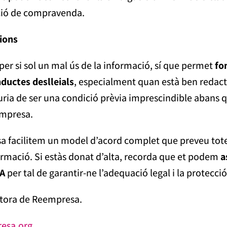
ció de compravenda.
ions
per si sol un mal ús de la informació, sí que permet
fo
ductes deslleials
, especialment quan està ben redact
auria de ser una condició prèvia imprescindible abans
empresa.
 facilitem un model d’acord complet que preveu totes
formació. Si estàs donat d’alta, recorda que et podem
a
DA
per tal de garantir-ne l’adequació legal i la protecci
ltora de Reempresa.
esa.org