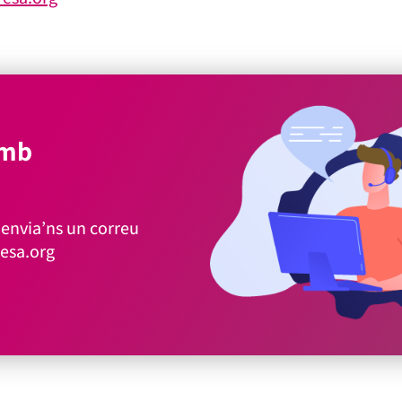
amb
envia’ns un correu
esa.org