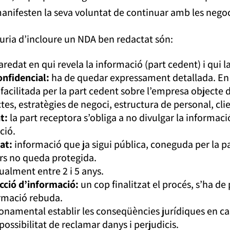
manifesten la seva voluntat de continuar amb les nego
uria d’incloure un NDA ben redactat són:
aredat en qui revela la informació (part cedent) i qui 
onfidencial:
ha de quedar expressament detallada. En 
, facilitada per la part cedent sobre l’empresa objecte 
es, estratègies de negoci, estructura de personal, clie
t:
la part receptora s’obliga a no divulgar la informació 
ció.
at:
informació que ja sigui pública, coneguda per la pa
ers no queda protegida.
ualment entre 2 i 5 anys.
cció d’informació:
un cop finalitzat el procés, s’ha de
ormació rebuda.
onamental establir les conseqüències jurídiques en ca
 possibilitat de reclamar danys i perjudicis.