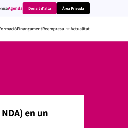
emsa
Agenda
Dona't d'alta
Àrea Privada
Formació
Finançament
Reempresa
Actualitat
o NDA) en un