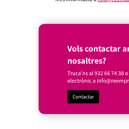
Vols contactar 
nosaltres?
Truca’ns al
932 66 74 38
o 
electrònic a
info@reempr
Contactar