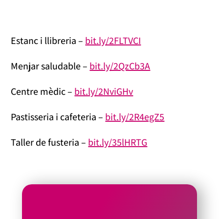
Estanc i llibreria –
bit.ly/2FLTVCI
Menjar saludable –
bit.ly/2QzCb3A
Centre mèdic –
bit.ly/2NviGHv
Pastisseria i cafeteria –
bit.ly/2R4egZ5
Taller de fusteria –
bit.ly/35lHRTG