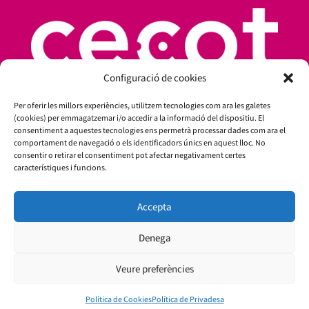
Configuració de cookies
Per oferir les millors experiències, utilitzem tecnologies com ara les galetes
(cookies) per emmagatzemar i/o accedir a la informació del dispositiu. El
consentiment a aquestes tecnologies ens permetrà processar dades com ara el
comportament de navegació o els identificadors únics en aquest lloc. No
consentir o retirar el consentiment pot afectar negativament certes
característiques i funcions.
Amb el suport de:
Accepta
Denega
Veure preferències
Política de Cookies
Política de Privadesa