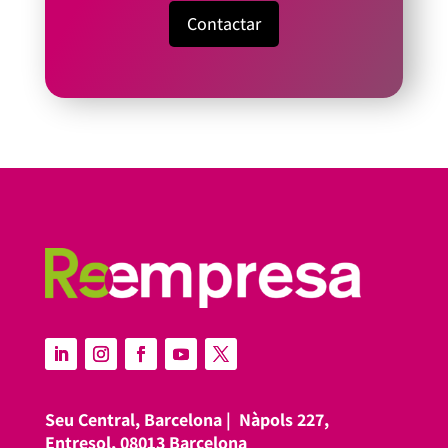
Contactar
Seu Central, Barcelona |
Nàpols 227,
Entresol, 08013 Barcelona