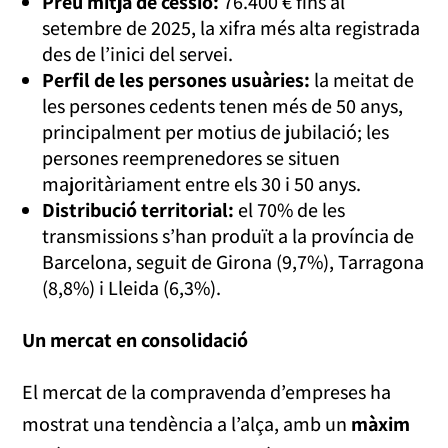
Preu mitjà de cessió:
76.400 € fins al
setembre de 2025, la xifra més alta registrada
des de l’inici del servei.
Perfil de les persones usuàries:
la meitat de
les persones cedents tenen més de 50 anys,
principalment per motius de jubilació; les
persones reemprenedores se situen
majoritàriament entre els 30 i 50 anys.
Distribució territorial:
el 70% de les
transmissions s’han produït a la província de
Barcelona, seguit de Girona (9,7%), Tarragona
(8,8%) i Lleida (6,3%).
Un mercat en consolidació
El mercat de la compravenda d’empreses ha
mostrat una tendència a l’alça, amb un
màxim