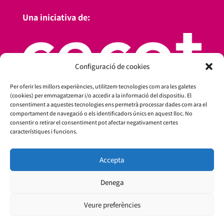
Una iniciativa de:
Configuració de cookies
Per oferir les millors experiències, utilitzem tecnologies com ara les galetes
(cookies) per emmagatzemar i/o accedir a la informació del dispositiu. El
consentiment a aquestes tecnologies ens permetrà processar dades com ara el
comportament de navegació o els identificadors únics en aquest lloc. No
consentir o retirar el consentiment pot afectar negativament certes
característiques i funcions.
Accepta
Amb el suport de:
Denega
Veure preferències