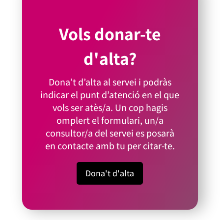
Vols donar-te
d'alta?
Dona’t d’alta al servei i podràs
indicar el punt d’atenció en el que
vols ser atès/a. Un cop hagis
omplert el formulari, un/a
consultor/a del servei es posarà
en contacte amb tu per citar-te.
Dona't d'alta