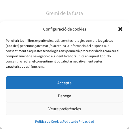
Gremi de la fusta
Configuració de cookies
Per oferir les millors experiències, utilitzem tecnologies com ara les galetes
(cookies) per emmagatzemar i/o accedir a la informació del dispositiu. El
consentiment a aquestes tecnologies ens permetrà processar dades com ara el
comportament de navegació o els identificadors únics en aquest lloc. No
consentir o retirar el consentiment pot afectar negativament certes
característiques i funcions.
Gremi de Transports i Logística de Catalunya
Accepta
Denega
Veure preferències
Política de Cookies
Política de Privacidad