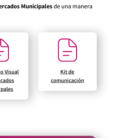
rcados Municipales
de una manera
io Visual
Kit de
rcados
comunicación
ipales