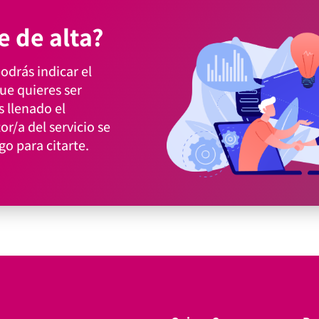
e de alta?
podrás indicar el
ue quieres ser
 llenado el
r/a del servicio se
o para citarte.