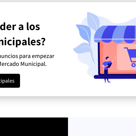
der a los
icipales?
anuncios para empezar
Mercado Municipal.
ipales