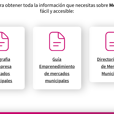
ara obtener toda la información que necesitas sobre
Me
fácil y accesible:
grafia
Guía
Director
presa
Emprenedimiento
de Me
cados
de mercados
Munic
ipales
municipales