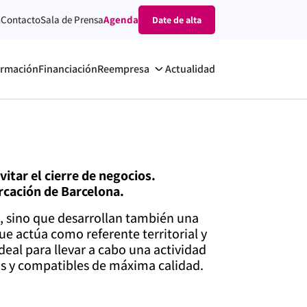
n
Contacto
Sala de Prensa
Agenda
Date de alta
rmación
Financiación
Reempresa
Actualidad
itar el cierre de negocios.
rcación de Barcelona.
, sino que desarrollan también una
ue actúa como referente territorial y
deal para llevar a cabo una actividad
s y compatibles de máxima calidad.