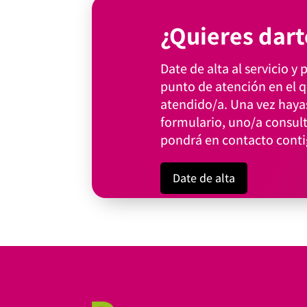
¿Quieres dart
Date de alta al servicio y 
punto de atención en el q
atendido/a. Una vez hayas
formulario, uno/a consulto
pondrá en contacto contig
Date de alta