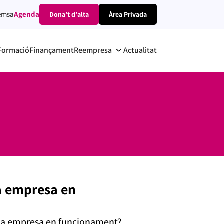
emsa
Agenda
Dona't d'alta
Àrea Privada
Formació
Finançament
Reempresa
Actualitat
a empresa en
na empresa en funcionament?