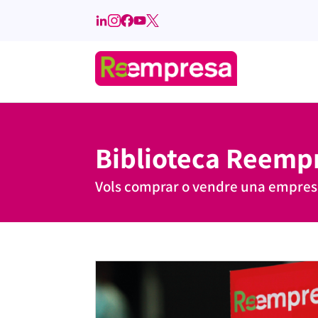
Biblioteca Reemp
Vols comprar o vendre una empre