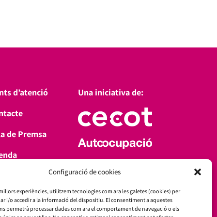
nts d’atenció
Una iniciativa de:
ntacte
la de Premsa
enda
Amb el suport de:
Configuració de cookies
a’t d’alta
 millors experiències, utilitzem tecnologies com ara les galetes (cookies) per
i/o accedir a la informació del dispositiu. El consentiment a aquestes
ens permetrà processar dades com ara el comportament de navegació o els