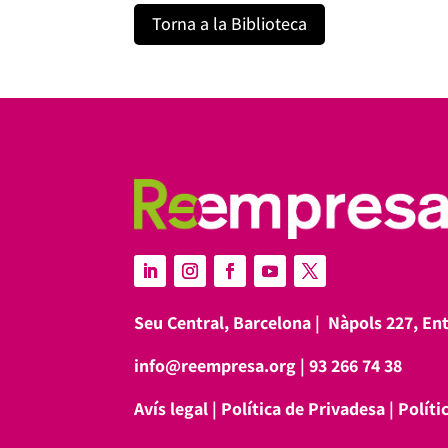
Torna a la Biblioteca
Seu Central, Barcelona |
Nàpols 227, En
info@reempresa.org
|
93 266 74 38
Avís legal
|
Política de Privadesa
|
Políti