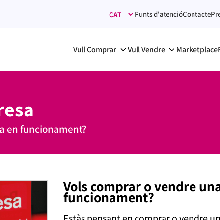
Punts d'atenció
Contacte
Pr
Vull Comprar
Vull Vendre
Marketplace
resa
sa en funcionament?
Vols comprar o vendre un
funcionament?
Estàs pensant en comprar o vendre u