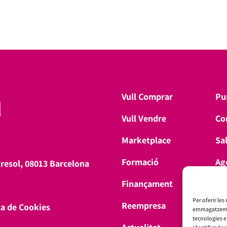
Vull Comprar
Pu
Vull Vendre
Co
Marketplace
Sa
Formació
Ag
tresol, 08013 Barcelona
Finançament
Don
Per oferir les
Reempresa
ca de Cookies
emmagatzemar 
tecnologies 