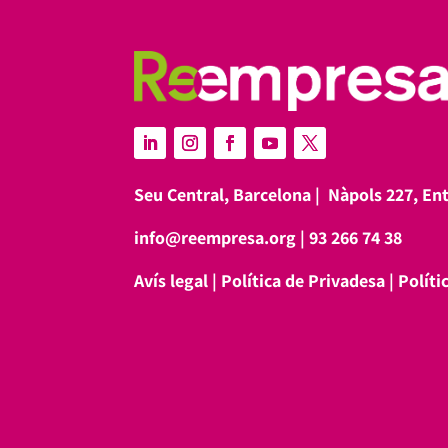
Seu Central, Barcelona |
Nàpols 227, En
info@reempresa.org
|
93 266 74 38
Avís legal
|
Política de Privadesa
|
Políti