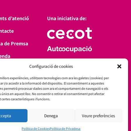
nts d’atenció
Una iniciativa de:
ntacte
la de Premsa
enda
Amb el suport de:
Configuració de cookies
a’t d’alta
 millors experiències, utilitzem tecnologies com ara les galetes (cookies) per
i/o accedir a la informació del dispositiu. El consentiment a aquestes
ens permetrà processar dades com ara el comportament de navegació o els
s únics en aquest lloc. No consentir o retirar el consentiment pot afectar
certes característiques i funcions.
ccepta
Denega
Veure preferències
Política de Cookies
Política de Privadesa