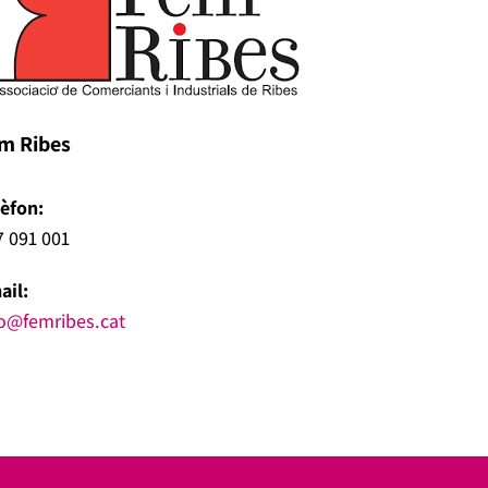
m Ribes
lèfon:
7 091 001
ail:
fo@femribes.cat