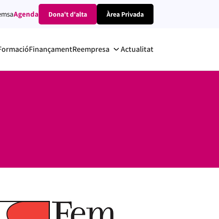
emsa
Agenda
Dona't d'alta
Àrea Privada
Formació
Finançament
Reempresa
Actualitat