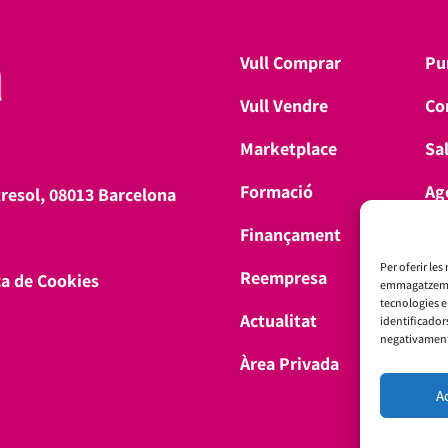
Vull Comprar
Pu
Vull Vendre
Co
Marketplace
Sa
Formació
Ag
tresol, 08013 Barcelona
Finançament
Don
Per oferir les
Reempresa
ca de Cookies
emmagatzemar 
tecnologies 
Actualitat
identificador
negativament 
Àrea Privada
A