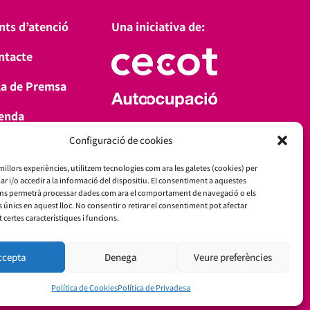
nts d’atenció
Una iniciativa de:
ntacte
la de Premsa
enda
Amb el suport de:
Configuració de cookies
a’t d’alta
 millors experiències, utilitzem tecnologies com ara les galetes (cookies) per
i/o accedir a la informació del dispositiu. El consentiment a aquestes
ens permetrà processar dades com ara el comportament de navegació o els
s únics en aquest lloc. No consentir o retirar el consentiment pot afectar
certes característiques i funcions.
ccepta
Denega
Veure preferències
Política de Cookies
Política de Privadesa