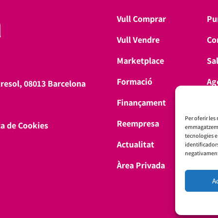
Vull Comprar
Pu
Vull Vendre
Co
Marketplace
Sa
Formació
Ag
tresol, 08013 Barcelona
Finançament
Don
Per oferir les
Reempresa
ca de Cookies
emmagatzemar 
tecnologies 
Actualitat
identificador
negativament 
Àrea Privada
A