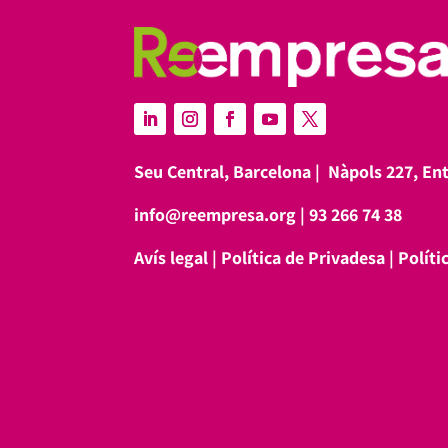
Seu Central, Barcelona |
Nàpols 227, En
info@reempresa.org
|
93 266 74 38
Avís legal
|
Política de Privadesa
|
Políti