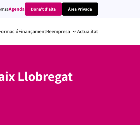
emsa
Agenda
Dona't d'alta
Àrea Privada
Formació
Finançament
Reempresa
Actualitat
aix Llobregat