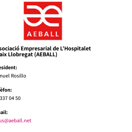
sociació Empresarial de L’Hospitalet
Baix Llobregat (AEBALL)
esident:
nuel Rosillo
lèfon:
337 04 50
ail:
us@aeball.net