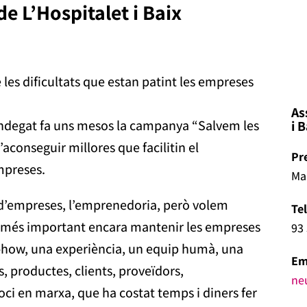
e L’Hospitalet i Baix
es dificultats que estan patint les empreses
As
ndegat fa uns mesos la campanya “Salvem les
i 
’aconseguir millores que facilitin el
Pr
mpreses.
Ma
ó d’empreses, l’emprenedoria, però volem
Te
 o més important encara mantenir les empreses
93 
-how, una experiència, un equip humà, una
Em
s, productes, clients, proveïdors,
ne
ci en marxa, que ha costat temps i diners fer