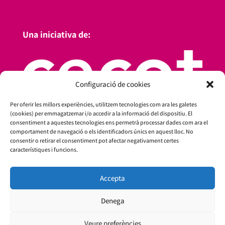
Una iniciativa de:
Configuració de cookies
Per oferir les millors experiències, utilitzem tecnologies com ara les galetes
(cookies) per emmagatzemar i/o accedir a la informació del dispositiu. El
consentiment a aquestes tecnologies ens permetrà processar dades com ara el
comportament de navegació o els identificadors únics en aquest lloc. No
consentir o retirar el consentiment pot afectar negativament certes
característiques i funcions.
Amb el suport de:
Accepta
Denega
Veure preferències