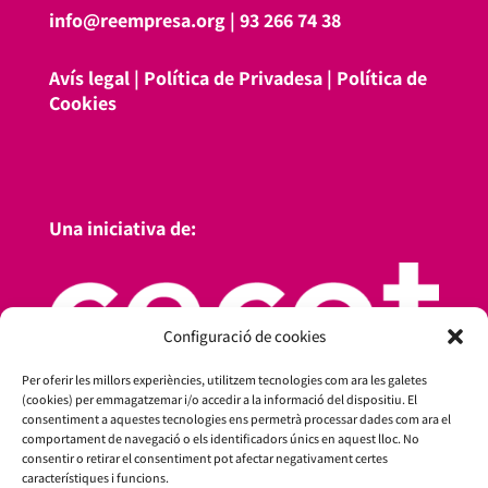
info@reempresa.org
|
93 266 74 38
Avís legal
|
Política de Privadesa
|
Política de
Cookies
Una iniciativa de:
Configuració de cookies
Per oferir les millors experiències, utilitzem tecnologies com ara les galetes
(cookies) per emmagatzemar i/o accedir a la informació del dispositiu. El
consentiment a aquestes tecnologies ens permetrà processar dades com ara el
comportament de navegació o els identificadors únics en aquest lloc. No
consentir o retirar el consentiment pot afectar negativament certes
característiques i funcions.