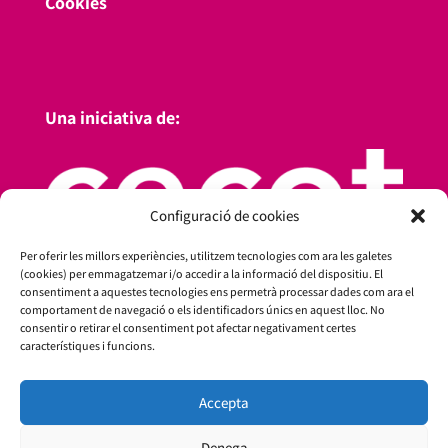
Cookies
Una iniciativa de:
Configuració de cookies
Per oferir les millors experiències, utilitzem tecnologies com ara les galetes
(cookies) per emmagatzemar i/o accedir a la informació del dispositiu. El
consentiment a aquestes tecnologies ens permetrà processar dades com ara el
comportament de navegació o els identificadors únics en aquest lloc. No
consentir o retirar el consentiment pot afectar negativament certes
característiques i funcions.
Amb el suport de:
Accepta
Denega