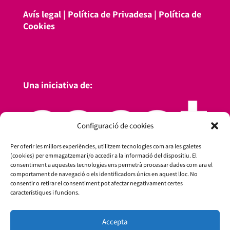
Avís legal
|
Política de Privadesa
|
Política de
Cookies
Una iniciativa de:
Configuració de cookies
Per oferir les millors experiències, utilitzem tecnologies com ara les galetes
(cookies) per emmagatzemar i/o accedir a la informació del dispositiu. El
consentiment a aquestes tecnologies ens permetrà processar dades com ara el
comportament de navegació o els identificadors únics en aquest lloc. No
consentir o retirar el consentiment pot afectar negativament certes
característiques i funcions.
Accepta