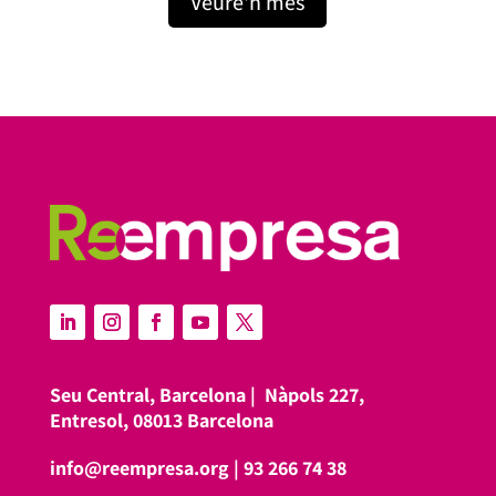
Veure'n més
Seu Central, Barcelona |
Nàpols 227,
Entresol, 08013 Barcelona
info@reempresa.org
|
93 266 74 38