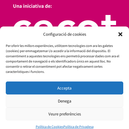
Una iniciativa de:
Configuració de cookies
Per oferir les millors experiències, utilitzem tecnologies com ara les galetes
(cookies) per emmagatzemar i/o accedir a la informació del dispositiu. El
consentiment a aquestes tecnologies ens permetrà processar dades com ara el
comportament de navegació o els identificadors únics en aquest lloc. No
consentir o retirar el consentiment pot afectar negativament certes
característiques i funcions.
Amb el suport de:
Accepta
Denega
Veure preferències
Política de Cookies
Política de Privadesa