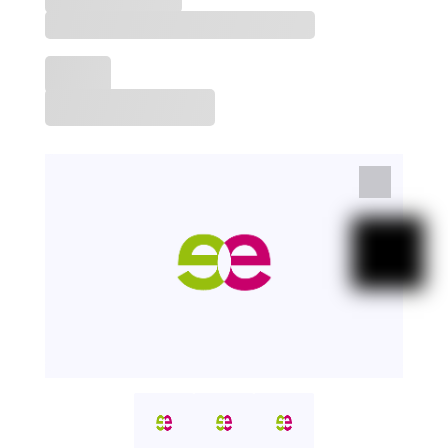
Lorem ipsum dolor sit amet.
Preu:
Rang del preu