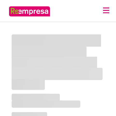
Lorem ipsum dolor sit
amet, consectetur
adipiscing elit. Fusce
egestas leo sed lorem.
PCXXXXX
Població
,
Província
Sector principal
|
Subsector
Gestionat per: