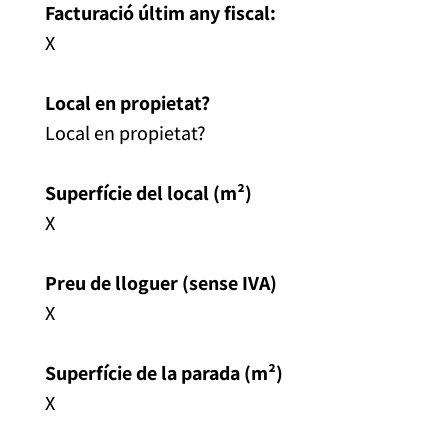
Facturació últim any fiscal:
X
Local en propietat?
Local en propietat?
Superfície del local (m
²
)
X
Preu de lloguer (sense IVA)
X
Superfície de la parada (m
²
)
X